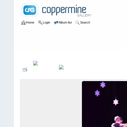
Home
Login
Album list
Search
Home
>
2015
>
35-jÃ¤hriges JubilÃ¤um - Rudolf mit der roten Na