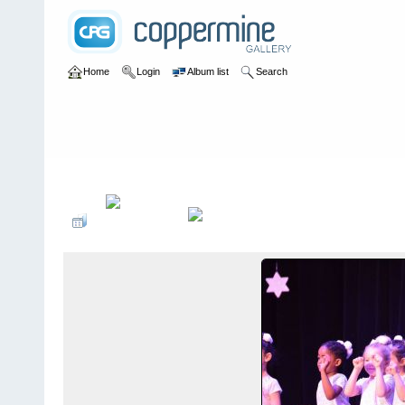
Home
Login
Album list
Search
Home
>
2015
>
35-jÃ¤hriges JubilÃ¤um - Rudolf mit der roten Na