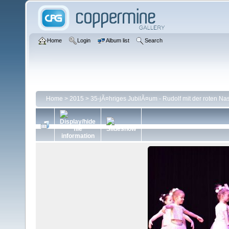
Home
Login
Album list
Search
Home
>
2015
>
35-jÃ¤hriges JubilÃ¤um - Rudolf mit der roten Na