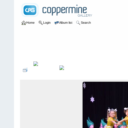
Home
Login
Album list
Search
Home
>
2015
>
35-jÃ¤hriges JubilÃ¤um - Rudolf mit der roten Na