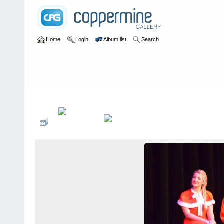
Home
Login
Album list
Search
Home
>
2015
>
35-jÃ¤hriges JubilÃ¤um - Rudolf mit der roten Na