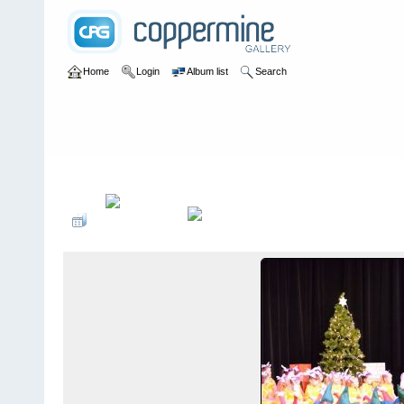
Home
Login
Album list
Search
Home
>
2015
>
35-jÃ¤hriges JubilÃ¤um - Rudolf mit der roten Na